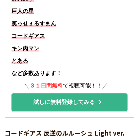
巨人の星
笑ゥせぇるすまん
コードギアス
キン肉マン
とある
など多数あります！
＼
３１日間無料
で視聴可能！！／
試しに無料登録してみる
コードギアス 反逆のルルーシュ Light ver.