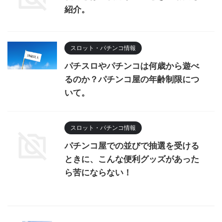
紹介。
スロット・パチンコ情報
パチスロやパチンコは何歳から遊べ
るのか？パチンコ屋の年齢制限につ
いて。
スロット・パチンコ情報
パチンコ屋での並びで抽選を受ける
ときに、こんな便利グッズがあった
ら苦にならない！