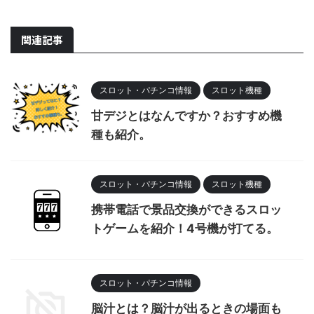
関連記事
スロット・パチンコ情報
スロット機種
甘デジとはなんですか？おすすめ機
種も紹介。
スロット・パチンコ情報
スロット機種
携帯電話で景品交換ができるスロッ
トゲームを紹介！4号機が打てる。
スロット・パチンコ情報
脳汁とは？脳汁が出るときの場面も