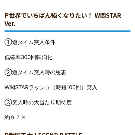
P世界でいちばん強くなりたい！ W悶STAR
Ver.
①遊タイム突入条件
低確率300回転消化
②遊タイム突入時の恩恵
W悶STARラッシュ（時短100回）突入
③突入時の大当たり期待度
約９７％