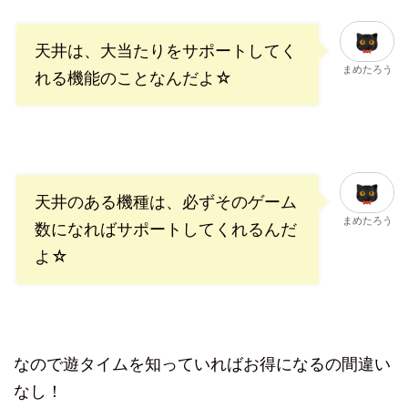
天井は、大当たりをサポートしてく
まめたろう
れる機能のことなんだよ☆
天井のある機種は、必ずそのゲーム
まめたろう
数になればサポートしてくれるんだ
よ☆
なので遊タイムを知っていればお得になるの間違い
なし！