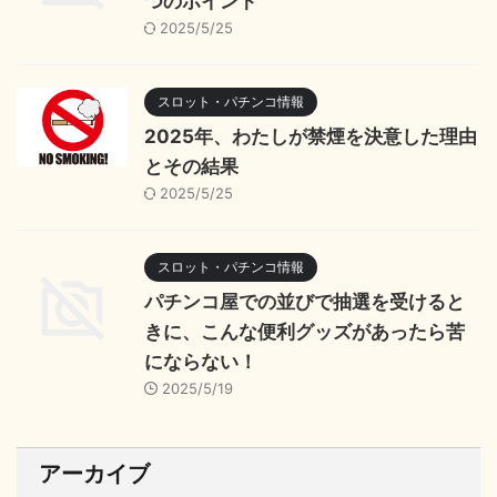
つのポイント
2025/5/25
スロット・パチンコ情報
2025年、わたしが禁煙を決意した理由
とその結果
2025/5/25
スロット・パチンコ情報
パチンコ屋での並びで抽選を受けると
きに、こんな便利グッズがあったら苦
にならない！
2025/5/19
アーカイブ