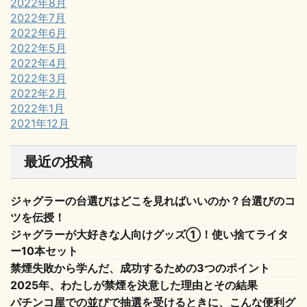
2022年8月
2022年7月
2022年6月
2022年5月
2022年4月
2022年3月
2022年2月
2022年1月
2021年12月
最近の投稿
ジャグラーの台選びはどこを見ればいいのか？台選びのコ
ツを伝授！
ジャグラーが大好きな人向けグッズ①！使い捨てライタ
ー10本セット
禁煙失敗から学んだ、成功するための3つのポイント
2025年、わたしが禁煙を決意した理由とその結果
パチンコ屋での並びで抽選を受けるときに、こんな便利グ