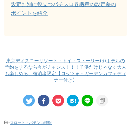
設定判別に役立つパチスロ各機種の設定差の
ポイントを紹介
東京ディズニーリゾート・トイ・ストーリー(R)ホテルの
予約をするなら今がチャンス！！！子供だけじゃなく大人
も楽しめる、宿泊者限定【ロッツォ・ガーデンカフェディ
ナー付き】
-
スロット・パチンコ情報