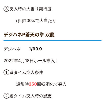
③突入時の大当り期待度
ほぼ100%で大当たり
デジハネP蒼天の拳 双龍
デジハネ
1/99.9
2022年4月18日ホール導入！
①遊タイム突入条件
通常時
250
回転消化で突入
②遊タイム突入時の恩恵