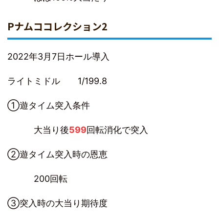
Pナムココレクション2
2022年3月7日ホール導入
ライトミドル 1/199.8
①遊タイム突入条件
大当り後
599
回転消化で突入
②遊タイム突入時の恩恵
200回転
③突入時の大当り期待度