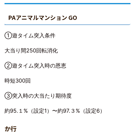
PAアニマルマンション GO
①遊タイム突入条件
大当り間250回転消化
②遊タイム突入時の恩恵
時短300回
③突入時の大当たり期待度
約95.１%（設定1）〜約97.３%（設定6）
か行