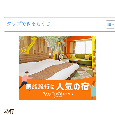
タップできるもくじ
あ
行