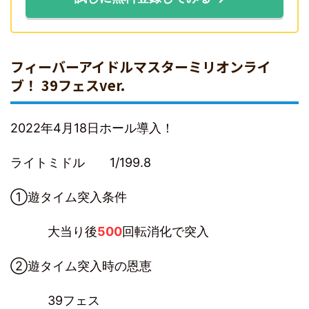
フィーバーアイドルマスターミリオンライ
ブ！ 39フェスver.
2022年4月18日ホール導入！
ライトミドル 1/199.8
①遊タイム突入条件
大当り後
500
回転消化で突入
②遊タイム突入時の恩恵
39フェス