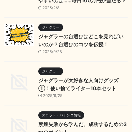
やすいのは……毎日100万円が当たる？
2025/2/8
ジャグラー
ジャグラーの台選びはどこを見ればい
いのか？台選びのコツを伝授！
2025/9/28
ジャグラー
ジャグラーが大好きな人向けグッズ
①！使い捨てライター10本セット
2025/9/25
スロット・パチンコ情報
禁煙失敗から学んだ、成功するための3