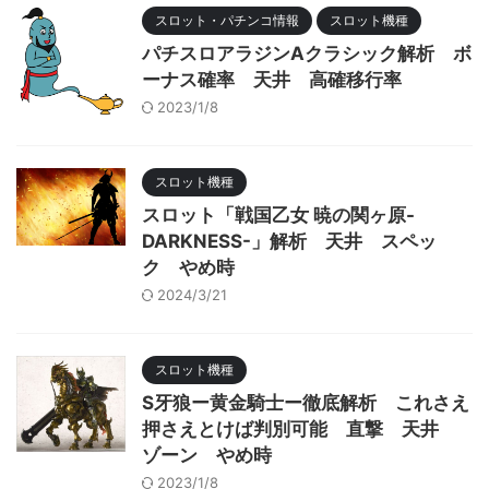
スロット・パチンコ情報
スロット機種
パチスロアラジンAクラシック解析 ボ
ーナス確率 天井 高確移行率
2023/1/8
スロット機種
スロット「戦国乙女 暁の関ヶ原-
DARKNESS-」解析 天井 スペッ
ク やめ時
2024/3/21
スロット機種
S牙狼ー黄金騎士ー徹底解析 これさえ
押さえとけば判別可能 直撃 天井
ゾーン やめ時
2023/1/8