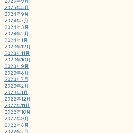
2025年9月
2025年5月
2024年9月
2024年7月
2024年3月
2024年2月
2024年1月
2023年12月
2023年11月
2023年10月
2023年9月
2023年8月
2023年7月
2023年2月
2023年1月
2022年12月
2022年11月
2022年10月
2022年9月
2022年8月
2022年7月