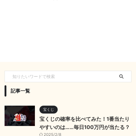
記事一覧
宝くじ
宝くじの確率を比べてみた！1番当たり
やすいのは……毎日100万円が当たる？
2025/2/8