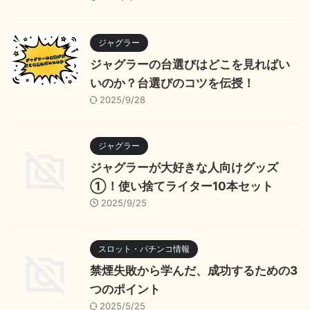
ジャグラー
ジャグラーの台選びはどこを見ればい
いのか？台選びのコツを伝授！
2025/9/28
ジャグラー
ジャグラーが大好きな人向けグッズ
①！使い捨てライター10本セット
2025/9/25
スロット・パチンコ情報
禁煙失敗から学んだ、成功するための3
つのポイント
2025/5/25