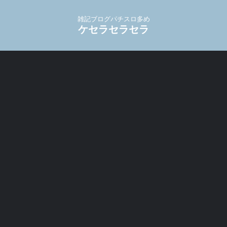
雑記ブログパチスロ多め
ケセラセラセラ