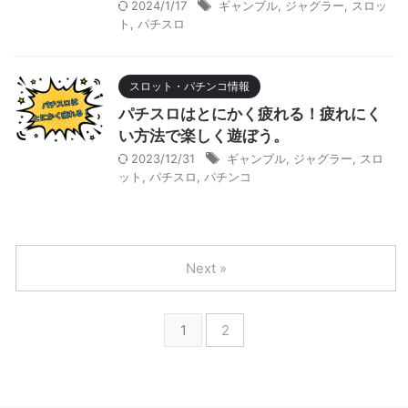
2024/1/17
ギャンブル
,
ジャグラー
,
スロッ
ト
,
パチスロ
スロット・パチンコ情報
パチスロはとにかく疲れる！疲れにく
い方法で楽しく遊ぼう。
2023/12/31
ギャンブル
,
ジャグラー
,
スロ
ット
,
パチスロ
,
パチンコ
Next »
1
2