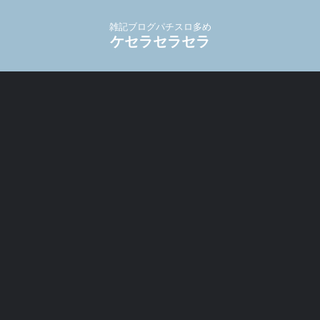
雑記ブログパチスロ多め
ケセラセラセラ