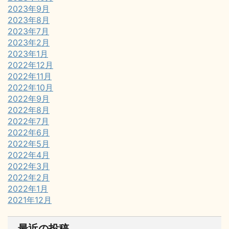
2023年9月
2023年8月
2023年7月
2023年2月
2023年1月
2022年12月
2022年11月
2022年10月
2022年9月
2022年8月
2022年7月
2022年6月
2022年5月
2022年4月
2022年3月
2022年2月
2022年1月
2021年12月
最近の投稿