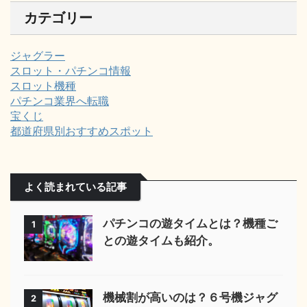
カテゴリー
ジャグラー
スロット・パチンコ情報
スロット機種
パチンコ業界へ転職
宝くじ
都道府県別おすすめスポット
よく読まれている記事
パチンコの遊タイムとは？機種ご
1
との遊タイムも紹介。
機械割が高いのは？６号機ジャグ
2