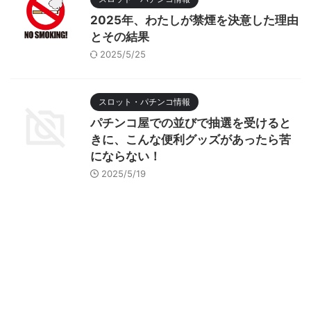
2025年、わたしが禁煙を決意した理由
とその結果
2025/5/25
スロット・パチンコ情報
パチンコ屋での並びで抽選を受けると
きに、こんな便利グッズがあったら苦
にならない！
2025/5/19