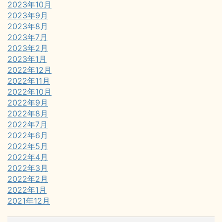
2023年10月
2023年9月
2023年8月
2023年7月
2023年2月
2023年1月
2022年12月
2022年11月
2022年10月
2022年9月
2022年8月
2022年7月
2022年6月
2022年5月
2022年4月
2022年3月
2022年2月
2022年1月
2021年12月