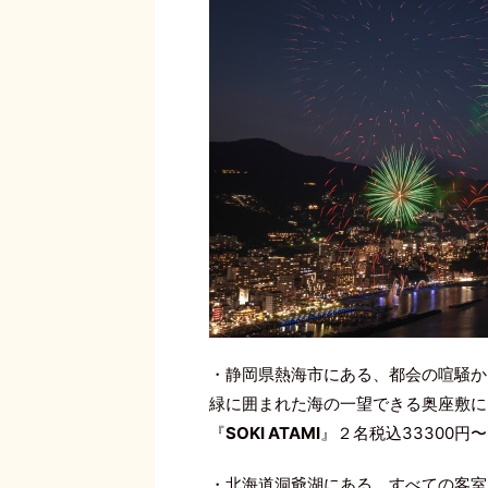
・静岡県熱海市にある、都会の喧騒か
緑に囲まれた海の一望できる奥座敷に
『
SOKI ATAMI
』２名税込33300円〜
・北海道洞爺湖にある、すべての客室