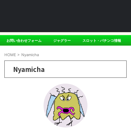
お問い合わせフォーム
ジャグラー
スロット・パチンコ情報
HOME
>
Nyamicha
Nyamicha