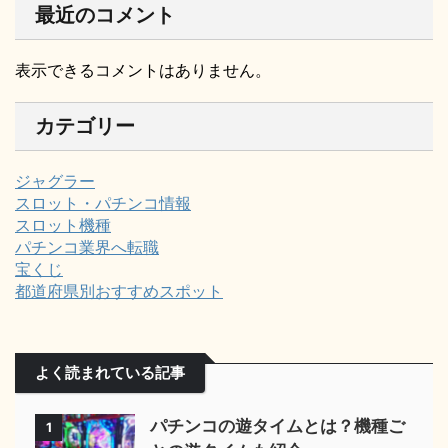
最近のコメント
表示できるコメントはありません。
カテゴリー
ジャグラー
スロット・パチンコ情報
スロット機種
パチンコ業界へ転職
宝くじ
都道府県別おすすめスポット
よく読まれている記事
パチンコの遊タイムとは？機種ご
1