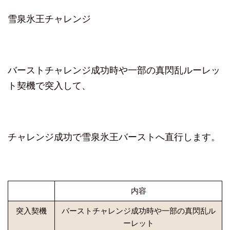
雪泉氷王チャレンジ
バーストチャレンジ成功時や一部の真閃乱ルーレッ
ト契機で突入して、
チャレンジ成功で雪泉氷王バーストへ直行します。
内容
突入契機
バーストチャレンジ成功時や一部の真閃乱ル
ーレット