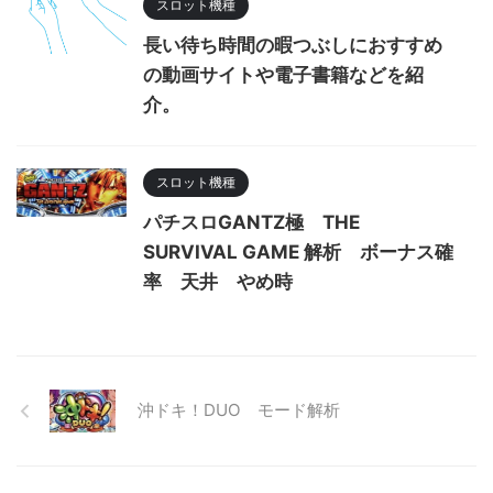
スロット機種
長い待ち時間の暇つぶしにおすすめ
の動画サイトや電子書籍などを紹
介。
スロット機種
パチスロGANTZ極 THE
SURVIVAL GAME 解析 ボーナス確
率 天井 やめ時
沖ドキ！DUO モード解析