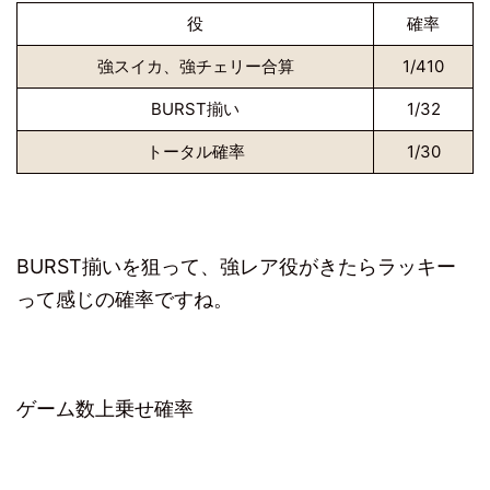
役
確率
強スイカ、強チェリー合算
1/410
BURST揃い
1/32
トータル確率
1/30
BURST揃いを狙って、強レア役がきたらラッキー
って感じの確率ですね。
ゲーム数上乗せ確率