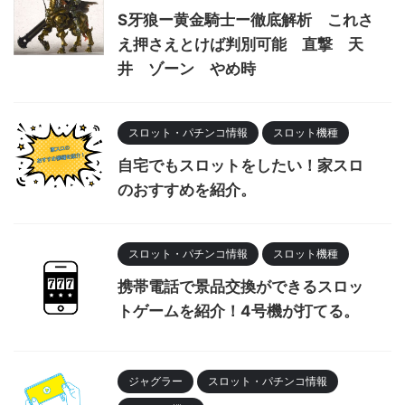
S牙狼ー黄金騎士ー徹底解析 これさ
え押さえとけば判別可能 直撃 天
井 ゾーン やめ時
スロット・パチンコ情報
スロット機種
自宅でもスロットをしたい！家スロ
のおすすめを紹介。
スロット・パチンコ情報
スロット機種
携帯電話で景品交換ができるスロッ
トゲームを紹介！4号機が打てる。
ジャグラー
スロット・パチンコ情報