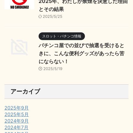
2025年、わたしが禁煙を決意した理由
とその結果
2025/5/25
スロット・パチンコ情報
パチンコ屋での並びで抽選を受けると
きに、こんな便利グッズがあったら苦
にならない！
2025/5/19
アーカイブ
2025年9月
2025年5月
2024年9月
2024年7月