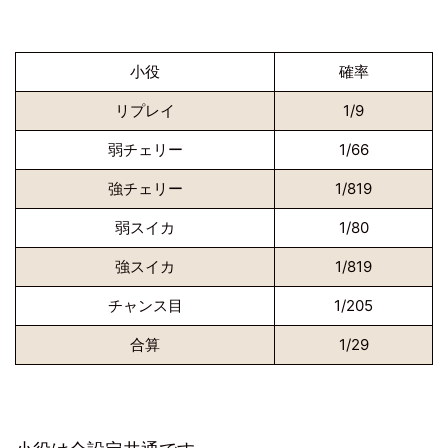
小役
確率
リプレイ
1/9
弱チェリー
1/66
強チェリー
1/819
弱スイカ
1/80
強スイカ
1/819
チャンス目
1/205
合算
1/29