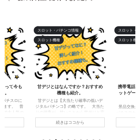
スロット・パチンコ情報
スロット・
スロット機種
スロット機
2023/11/13
2023/11/13
になって今も
甘デジとはなんですか？おすすめ
携帯電話で
紹介。
機種も紹介。
ットゲーム
・パチスロに
甘デジとは【大当たり確率の低いデ
します。 昔
ジタルパチンコ】の略です。 大当た
景品交換が
ズで大人気の
りの確率が、甘いことから甘デジと言
パチスロゲ
覧ください。
われるようになりました。 甘デジの
的パチンコ
ら
続きはココから
・あす楽対
他にも、手軽に安く遊べるパチンコ台
【PPPrem
2巻）セット
【遊パチ】と言われることもありま
絶頂だった時
暮維人（漫
す。最近は遊パチの方が多いかもしれ
いつでもど