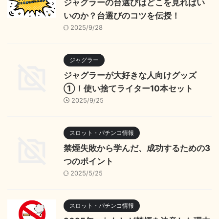
ジャグラーの台選びはどこを見ればい
いのか？台選びのコツを伝授！
2025/9/28
ジャグラー
ジャグラーが大好きな人向けグッズ
①！使い捨てライター10本セット
2025/9/25
スロット・パチンコ情報
禁煙失敗から学んだ、成功するための3
つのポイント
2025/5/25
スロット・パチンコ情報