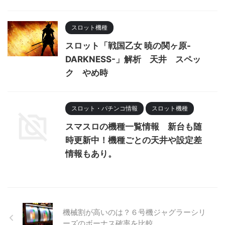
スロット機種
スロット「戦国乙女 暁の関ヶ原-
DARKNESS-」解析 天井 スペッ
ク やめ時
スロット・パチンコ情報
スロット機種
スマスロの機種一覧情報 新台も随
時更新中！機種ごとの天井や設定差
情報もあり。
機械割が高いのは？６号機ジャグラーシリ
ーズのボーナス確率を比較