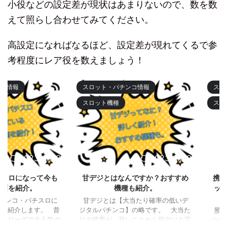
小役などの設定差が現状はあまりないので、数を数
えて照らし合わせてみてください。
高設定になればなるほど、設定差が現れてくるで参
考程度にレア役を数えましょう！
スロット・パチンコ情報
スロット・
スロット機種
スロット機
2023/11/13
2023/11/13
になって今も
甘デジとはなんですか？おすすめ
携帯電話で
紹介。
機種も紹介。
ットゲーム
・パチスロに
甘デジとは【大当たり確率の低いデ
します。 昔
ジタルパチンコ】の略です。 大当た
景品交換が
ズで大人気の
りの確率が、甘いことから甘デジと言
パチスロゲ