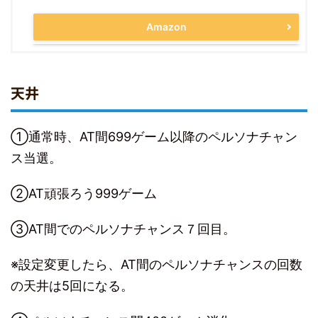
Amazon
天井
①通常時、AT間699ゲーム以降のペルソナチャン
ス当選。
②AT頑張ろう999ゲーム
③AT間でのペルソナチャンス７回目。
※設定変更したら、AT間のペルソナチャンスの回数
の天井は5回になる。