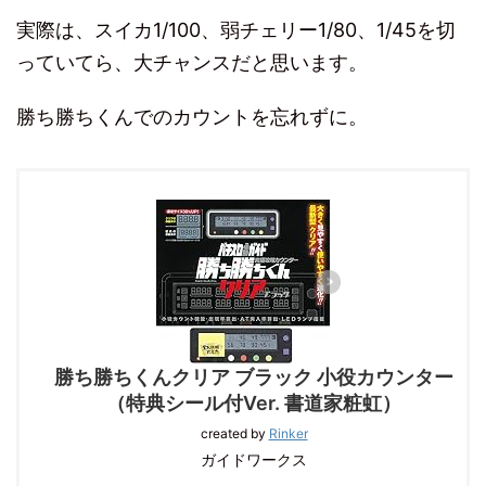
実際は、スイカ1/100、弱チェリー1/80、1/45を切
っていてら、大チャンスだと思います。
勝ち勝ちくんでのカウントを忘れずに。
勝ち勝ちくんクリア ブラック 小役カウンター
（特典シール付Ver. 書道家粧虹）
created by
Rinker
ガイドワークス