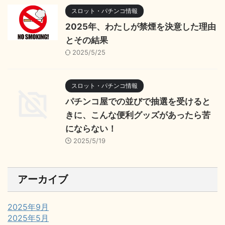
スロット・パチンコ情報
2025年、わたしが禁煙を決意した理由
とその結果
2025/5/25
スロット・パチンコ情報
パチンコ屋での並びで抽選を受けると
きに、こんな便利グッズがあったら苦
にならない！
2025/5/19
アーカイブ
2025年9月
2025年5月