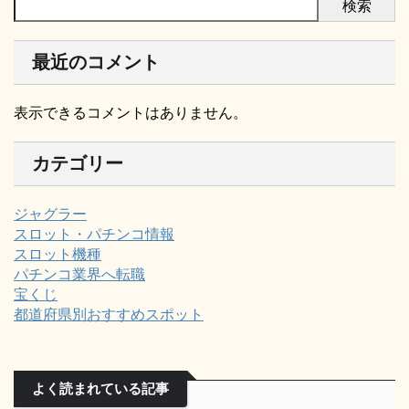
検索
最近のコメント
表示できるコメントはありません。
カテゴリー
ジャグラー
スロット・パチンコ情報
スロット機種
パチンコ業界へ転職
宝くじ
都道府県別おすすめスポット
よく読まれている記事