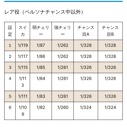
レア役（ペルソナチャンス中以外）
設
スイ
弱チェリ
強チェリ
チャンス
チャンス
定
カ
ー
ー
目A
目B
１
1/119
1/87
1/262
1/328
1/328
２
1/117
1/86
1/262
1/328
1/328
３
1/115
1/85
1/261
1/326
1/326
４
1/11
1/84
1/261
1/326
1/326
3
５
1/111
1/83
1/261
1/326
1/326
６
1/10
1/82
1/260
1/324
1/324
9