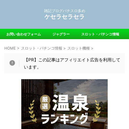
雑記ブログパチスロ多め
ケセラセラセラ
お問い合わせフォーム
ジャグラー
スロット・パチンコ情報
HOME
>
スロット・パチンコ情報
>
スロット機種
>
【PR】この記事はアフィリエイト広告を利用して
います。