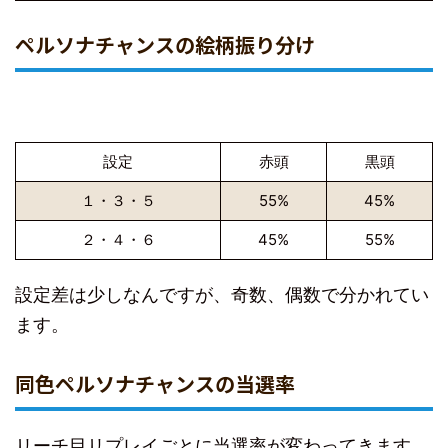
ペルソナチャンスの絵柄振り分け
設定
赤頭
黒頭
１・３・５
55%
45%
２・４・６
45%
55%
設定差は少しなんですが、奇数、偶数で分かれてい
ます。
同色ペルソナチャンスの当選率
リーチ目リプレイごとに当選率が変わってきます。