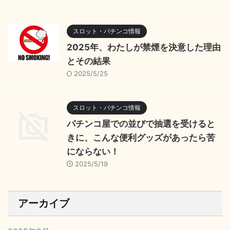
スロット・パチンコ情報
2025年、わたしが禁煙を決意した理由
とその結果
2025/5/25
スロット・パチンコ情報
パチンコ屋での並びで抽選を受けると
きに、こんな便利グッズがあったら苦
にならない！
2025/5/19
アーカイブ