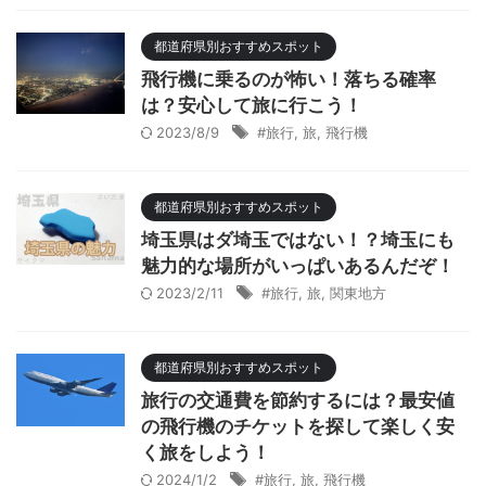
都道府県別おすすめスポット
飛行機に乗るのが怖い！落ちる確率
は？安心して旅に行こう！
2023/8/9
#旅行
,
旅
,
飛行機
都道府県別おすすめスポット
埼玉県はダ埼玉ではない！？埼玉にも
魅力的な場所がいっぱいあるんだぞ！
2023/2/11
#旅行
,
旅
,
関東地方
都道府県別おすすめスポット
旅行の交通費を節約するには？最安値
の飛行機のチケットを探して楽しく安
く旅をしよう！
2024/1/2
#旅行
,
旅
,
飛行機