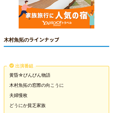
ラインナップ
木村魚拓の
出演番組
黄昏☆びんびん物語
木村魚拓の窓際の向こうに
夫婦慢枚
どうにか貧乏家族