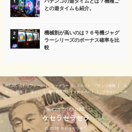
パチンコの遊タイムとは？機種ご
1
との遊タイムも紹介。
機械割が高いのは？６号機ジャグ
2
ラーシリーズのボーナス確率を比
較
お問い合わせフォーム
ジャグラー
スロット・パチンコ情報
ス
ロット機種
宝くじ
都道府県別おすすめスポット
プライバシーポ
リシー
雑記ブログパチスロ多め
ケセラセラセラ
© 2026 ケセラセラセラ