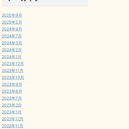
2025年9月
2025年5月
2024年9月
2024年7月
2024年3月
2024年2月
2024年1月
2023年12月
2023年11月
2023年10月
2023年9月
2023年8月
2023年7月
2023年2月
2023年1月
2022年12月
2022年11月