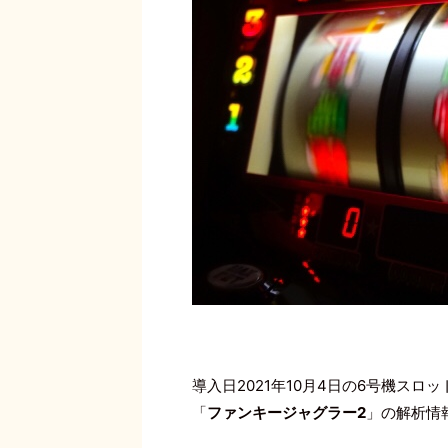
導入日2021年10月4日の6号機スロッ
「
ファンキージャグラー2
」の解析情