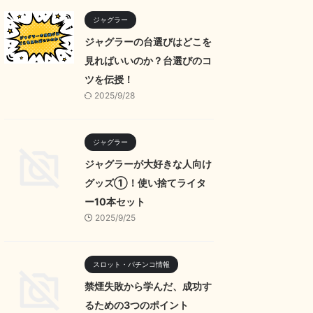
ジャグラー
ジャグラーの台選びはどこを
見ればいいのか？台選びのコ
ツを伝授！
2025/9/28
ジャグラー
ジャグラーが大好きな人向け
グッズ①！使い捨てライタ
ー10本セット
2025/9/25
スロット・パチンコ情報
禁煙失敗から学んだ、成功す
るための3つのポイント