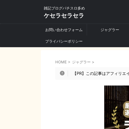
雑記ブログパチスロ多め
ケセラセラセラ
お問い合わせフォーム
ジャグラー
プライバシーポリシー
HOME
>
ジャグラー
>
【PR】この記事はアフィリエ