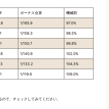
率
ボーナス合算
機械割
.8
1/165.9
97.0%
1
1/158.3
98.5%
1
1/150.7
99.8%
.8
1/140.6
102.0%
.3
1/133.2
104.3%
1
1/119.6
109.0%
るので、チェックしてみてください。