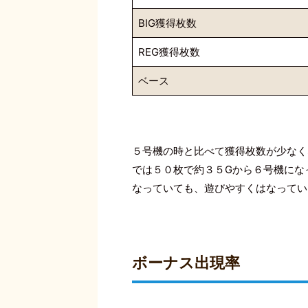
BIG獲得枚数
REG獲得枚数
ベース
５号機の時と比べて獲得枚数が少なく
では５０枚で約３５Gから６号機にな
なっていても、遊びやすくはなってい
ボーナス出現率