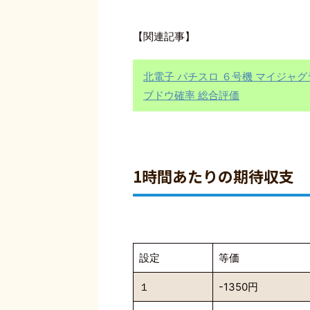
【関連記事】
北電子 パチスロ ６号機 マイジャグ
ブドウ確率 総合評価
1時間あたりの期待収支
設定
等価
１
-1350円