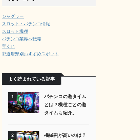
ジャグラー
スロット・パチンコ情報
スロット機種
パチンコ業界へ転職
宝くじ
都道府県別おすすめスポット
よく読まれている記事
パチンコの遊タイム
1
とは？機種ごとの遊
タイムも紹介。
機械割が高いのは？
2