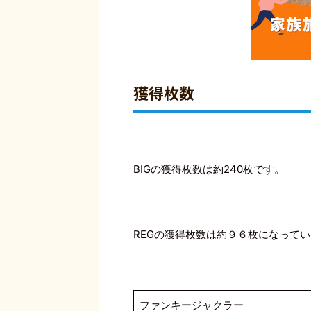
獲得枚数
BIGの獲得枚数は約240枚です。
REGの獲得枚数は約９６枚になって
ファンキージャクラー