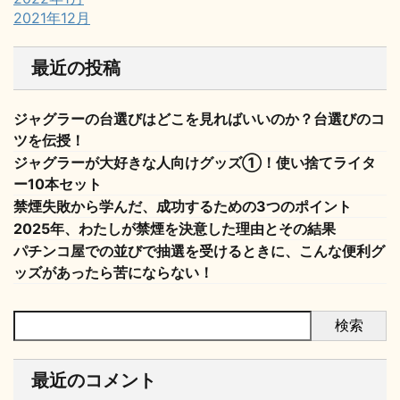
2021年12月
最近の投稿
ジャグラーの台選びはどこを見ればいいのか？台選びのコ
ツを伝授！
ジャグラーが大好きな人向けグッズ①！使い捨てライタ
ー10本セット
禁煙失敗から学んだ、成功するための3つのポイント
2025年、わたしが禁煙を決意した理由とその結果
パチンコ屋での並びで抽選を受けるときに、こんな便利グ
ッズがあったら苦にならない！
検索
最近のコメント