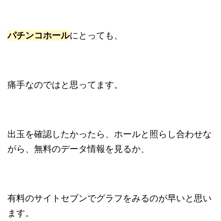
パチンコホール
にとっても、
痛手なのではと思ってます。
出玉を確認したかったら、ホールと照らし合わせな
がら、無料のデータ情報を見るか、
有料のサイトセブンでグラフをみるのが早いと思い
ます。