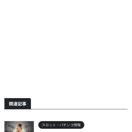
関連記事
スロット・パチンコ情報