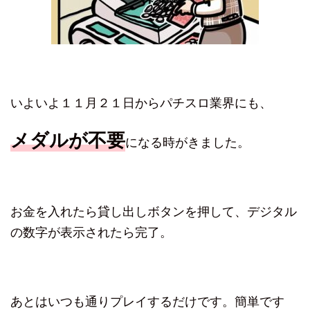
いよいよ１１月２１日からパチスロ業界にも、
メダルが不要
になる時がきました。
お金を入れたら貸し出しボタンを押して、デジタル
の数字が表示されたら完了。
あとはいつも通りプレイするだけです。簡単です