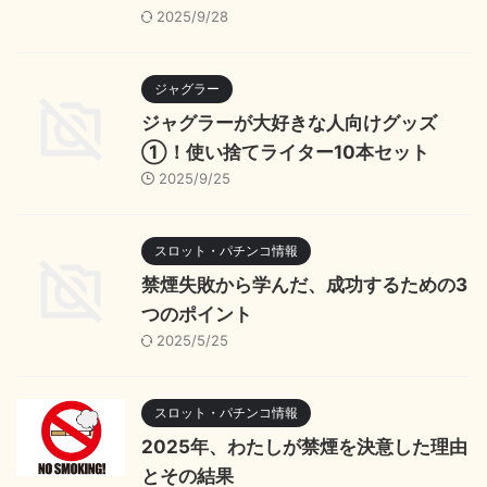
2025/9/28
ジャグラー
ジャグラーが大好きな人向けグッズ
①！使い捨てライター10本セット
2025/9/25
スロット・パチンコ情報
禁煙失敗から学んだ、成功するための3
つのポイント
2025/5/25
スロット・パチンコ情報
2025年、わたしが禁煙を決意した理由
とその結果