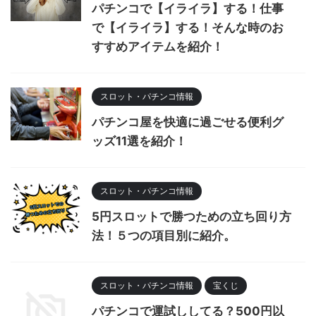
パチンコで【イライラ】する！仕事
で【イライラ】する！そんな時のお
すすめアイテムを紹介！
スロット・パチンコ情報
パチンコ屋を快適に過ごせる便利グ
ッズ11選を紹介！
スロット・パチンコ情報
5円スロットで勝つための立ち回り方
法！５つの項目別に紹介。
スロット・パチンコ情報
宝くじ
パチンコで運試ししてる？500円以