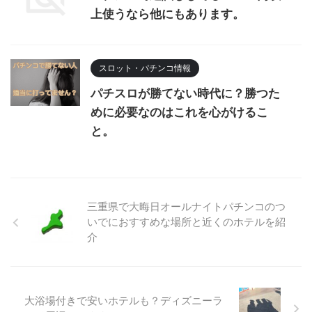
上使うなら他にもあります。
スロット・パチンコ情報
パチスロが勝てない時代に？勝つた
めに必要なのはこれを心がけるこ
と。
三重県で大晦日オールナイトパチンコのつ
いでにおすすめな場所と近くのホテルを紹
介
大浴場付きで安いホテルも？ディズニーラ