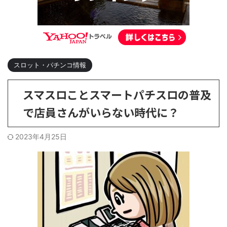
スロット・パチンコ情報
スマスロことスマートパチスロの普及
で店員さんがいらない時代に？
2023年4月25日