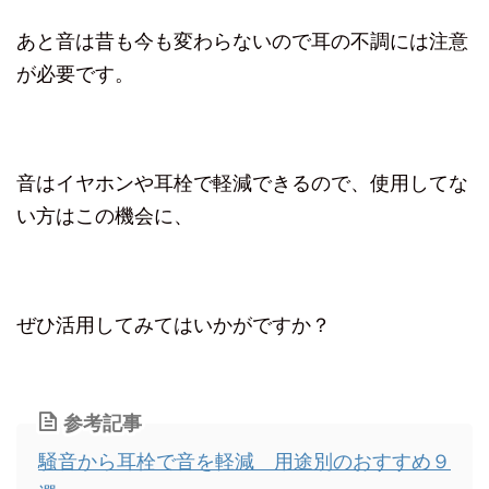
あと音は昔も今も変わらないので耳の不調には注意
が必要です。
音はイヤホンや耳栓で軽減できるので、使用してな
い方はこの機会に、
ぜひ活用してみてはいかがですか？
参考記事
騒音から耳栓で音を軽減 用途別のおすすめ９