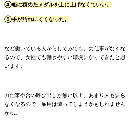
④箱に積めたメダルを上に上げなくていい。
⑤手が汚れにくくなった。
など働いている人からしてみても、力仕事がなくな
るので、女性でも働きやすい環境になってきたと思
います。
力仕事や台の呼び出しが無い以上、あまり人も要ら
なくなるので、雇用は減ってしまうかもしれません
がね。