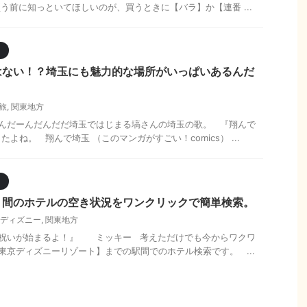
う前に知っといてほしいのが、買うときに【バラ】か【連番 ...
ト
はない！？埼玉にも魅力的な場所がいっぱいあるんだ
旅
,
関東地方
んだーんだんだだ埼玉ではじまる塙さんの埼玉の歌。 『翔んで
よね。 翔んで埼玉 （このマンガがすごい！comics） ...
ト
】間のホテルの空き状況をワンクリックで簡単検索。
ディズニー
,
関東地方
祝いが始まるよ！』 ミッキー 考えただけでも今からワクワ
東京ディズニーリゾート】までの駅間でのホテル検索です。 ...