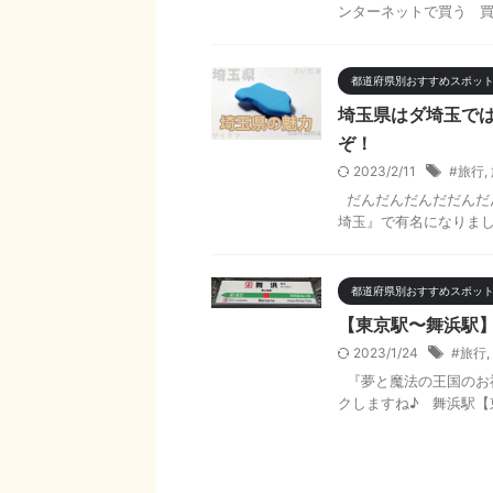
ンターネットで買う 買
都道府県別おすすめスポッ
埼玉県はダ埼玉で
ぞ！
2023/2/11
#旅行
,
だんだんだんだだんだ
埼玉』で有名になりました
都道府県別おすすめスポッ
【東京駅〜舞浜駅
2023/1/24
#旅行
,
『夢と魔法の王国のお
クしますね♪ 舞浜駅【