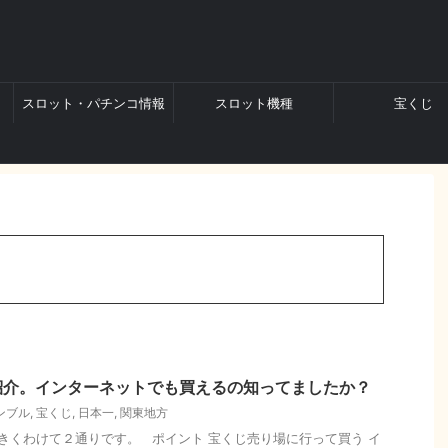
スロット・パチンコ情報
スロット機種
宝くじ
紹介。インターネットでも買えるの知ってましたか？
ンブル
,
宝くじ
,
日本一
,
関東地方
くわけて２通りです。 ポイント 宝くじ売り場に行って買う イ