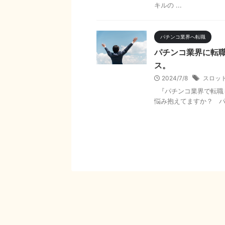
キルの ...
パチンコ業界へ転職
パチンコ業界に転
ス。
2024/7/8
スロッ
『パチンコ業界で転職
悩み抱えてますか？ パ