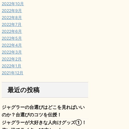
2022年10月
2022年9月
2022年8月
2022年7月
2022年6月
2022年5月
2022年4月
2022年3月
2022年2月
2022年1月
2021年12月
最近の投稿
ジャグラーの台選びはどこを見ればいい
のか？台選びのコツを伝授！
ジャグラーが大好きな人向けグッズ①！