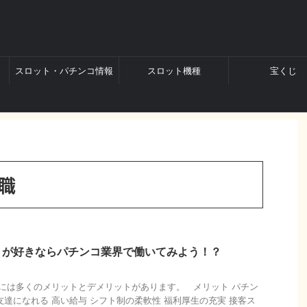
スロット・パチンコ情報
スロット機種
宝くじ
職
トが好きならパチンコ業界で働いてみよう！？
には多くのメリットとデメリットがあります。 メリット パチン
友達になれる 高い給与 シフト制の柔軟性 福利厚生の充実 接客ス