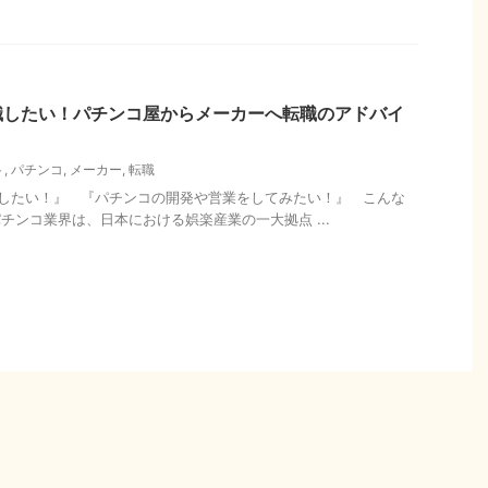
職したい！パチンコ屋からメーカーへ転職のアドバイ
ト
,
パチンコ
,
メーカー
,
転職
したい！』 『パチンコの開発や営業をしてみたい！』 こんな
チンコ業界は、日本における娯楽産業の一大拠点 ...