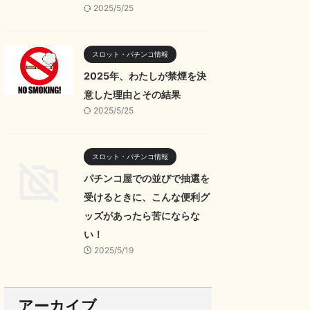
2025/5/25
スロット・パチンコ情報
2025年、わたしが禁煙を決
意した理由とその結果
2025/5/25
スロット・パチンコ情報
パチンコ屋での並びで抽選を
受けるときに、こんな便利グ
ッズがあったら苦にならな
い！
2025/5/19
アーカイブ