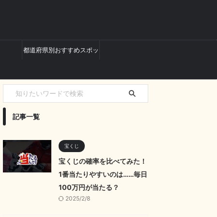
都道府県別おすすめスポッ
ト
記事一覧
宝くじ
宝くじの確率を比べてみた！
1番当たりやすいのは……毎日
100万円が当たる？
2025/2/8